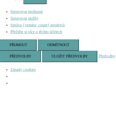
Marketing
Spravovat možnosti
Spravovat služby
Správa {vendor_count} prodejců
Přečtěte si více o těchto účelech
PŘIJMOUT
ODMÍTNOUT
Předvolby
PŘEDVOLBY
ULOŽIT PŘEDVOLBY
Zásady cookies
Skip
to
content