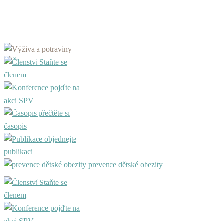
Staňte se
členem
pojďte na
akci SPV
přečtěte si
časopis
objednejte
publikaci
prevence dětské obezity
Staňte se
členem
pojďte na
akci SPV