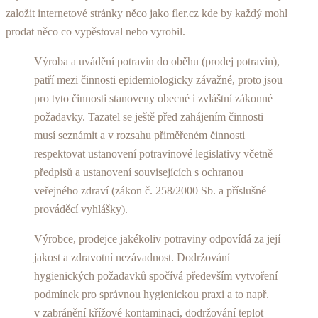
založit internetové stránky něco jako fler.cz kde by každý mohl
prodat něco co vypěstoval nebo vyrobil.
Výroba a uvádění potravin do oběhu (prodej potravin),
patří mezi činnosti epidemiologicky závažné, proto jsou
pro tyto činnosti stanoveny obecné i zvláštní zákonné
požadavky. Tazatel se ještě před zahájením činnosti
musí seznámit a v rozsahu přiměřeném činnosti
respektovat ustanovení potravinové legislativy včetně
předpisů a ustanovení souvisejících s ochranou
veřejného zdraví (zákon č. 258/2000 Sb. a příslušné
prováděcí vyhlášky).
Výrobce, prodejce jakékoliv potraviny odpovídá za její
jakost a zdravotní nezávadnost. Dodržování
hygienických požadavků spočívá především vytvoření
podmínek pro správnou hygienickou praxi a to např.
v zabránění křížové kontaminaci, dodržování teplot