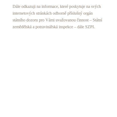
Dále odkazuji na informace, které poskytuje na svých
internetových stránkách odborně příslušný orgán
státního dozoru pro Vámi uvažovanou činnost – Státní
zemědělská a potravinářská inspekce – dále SZPI.
Kontrola výroby a prodeje potravin vyráběných v
domácnosti a prodávaných z domu (ze dvora) –
(uveřejněno 02. 09. 2014)
Za výrobu potravin v domácnosti spojenou s jejich
následným prodejem z domu se za podmínky určité
kontinuity činnosti a určitého stupně organizace
považuje například pečení cukroví, pečiva,
příprava
džemů/marmelády
či výroba lahůdek
Jde především o posouzení do jaké míry jsou
v přiměřené míře odpovídající charakteru a rozsahu
činnosti základní – bezpodmínečné požadavky