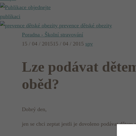
objednejte
publikaci
prevence dětské obezity
Poradna - Školní stravování
15 / 04 / 2015
15 / 04 / 2015
spv
Lze podávat dětem
oběd?
Dobrý den,
jen se chci zeptat jestli je dovoleno podávat dětem