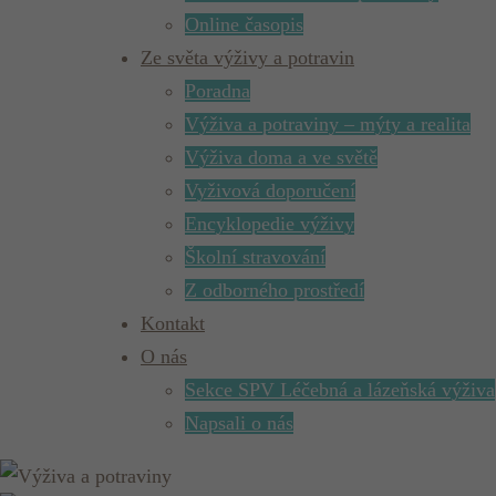
Online časopis
Ze světa výživy a potravin
Poradna
Výživa a potraviny – mýty a realita
Výživa doma a ve světě
Vyživová doporučení
Encyklopedie výživy
Školní stravování
Z odborného prostředí
Kontakt
O nás
Sekce SPV Léčebná a lázeňská výživa
Napsali o nás