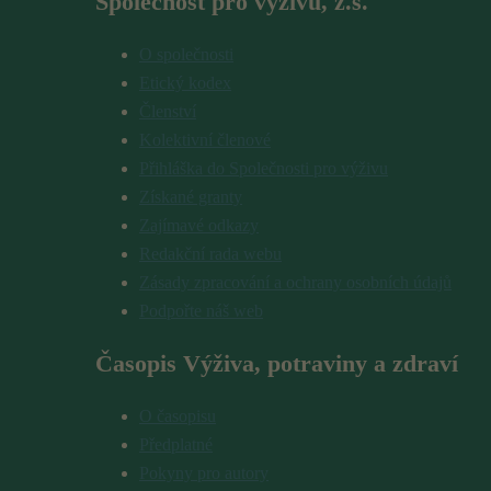
Společnost pro výživu, z.s.
O společnosti
Etický kodex
Členství
Kolektivní členové
Přihláška do Společnosti pro výživu
Získané granty
Zajímavé odkazy
Redakční rada webu
Zásady zpracování a ochrany osobních údajů
Podpořte náš web
Časopis Výživa, potraviny a zdraví
O časopisu
Předplatné
Pokyny pro autory