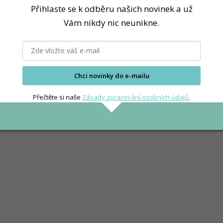
Přihlaste se k odběru našich novinek a už
Vám nikdy nic neunikne.
é škole studený oběd.
říklad neteče voda, nejde proud nebo jdou děti mimo zařízení
Chci novinky do e-mailu
Přečtěte si naše
Zásady zpracování osobních údajů.
erovat.