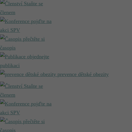
Staňte se
členem
pojďte na
akci SPV
přečtěte si
časopis
objednejte
publikaci
prevence dětské obezity
Staňte se
členem
pojďte na
akci SPV
přečtěte si
časopis