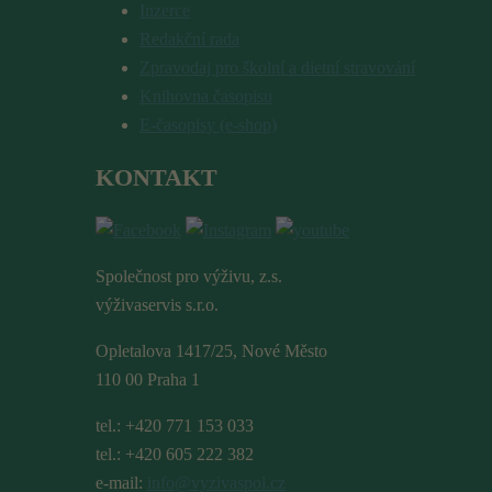
Inzerce
Redakční rada
Zpravodaj pro školní a dietní stravování
Knihovna časopisu
E-časopisy (e-shop)
KONTAKT
Společnost pro výživu, z.s.
výživaservis s.r.o.
Opletalova 1417/25, Nové Město
110 00 Praha 1
tel.: +420 771 153 033
tel.: +420 605 222 382
e-mail:
info@vyzivaspol.cz