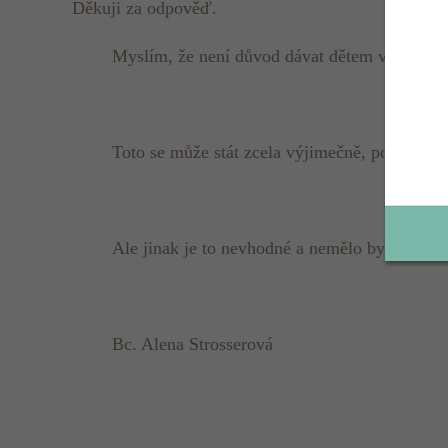
Děkuji za odpověď.
Myslím, že není důvod dávat dětem v mateřsk
Toto se může stát zcela výjimečně, pokud nap
Ale jinak je to nevhodné a nemělo by se to tol
Bc. Alena Strosserová