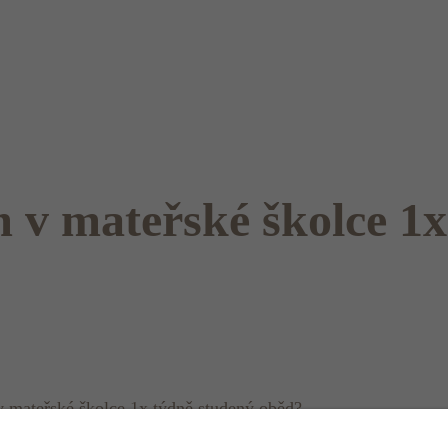
 v mateřské školce 1x
 v mateřské školce 1x týdně studený oběd?