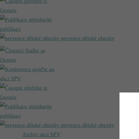
přečtěte si
časopis
objednejte
publikaci
prevence dětské obezity
Staňte se
členem
pojďte na
akci SPV
přečtěte si
časopis
objednejte
publikaci
prevence dětské obezity
Archiv akcí SPV