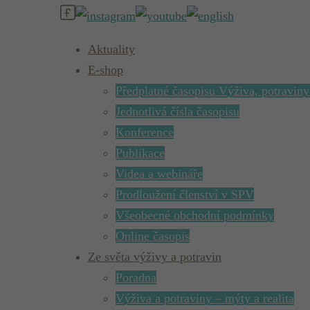
Aktuality
E-shop
Předplatné časopisu Výživa, potraviny
Jednotlivá čísla časopisu
Konference
Publikace
Videa a webináře
Prodloužení členství v SPV
Všeobecné obchodní podmínky
Online časopis
Ze světa výživy a potravin
Poradna
Výživa a potraviny – mýty a realita