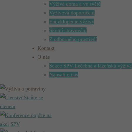
Výživa doma a ve světě
Vyživová doporučení
Encyklopedie výživy
Školní stravování
Z odborného prostředí
Kontakt
O nás
Sekce SPV Léčebná a lázeňská výživa
Napsali o nás
Staňte se
členem
pojďte na
akci SPV