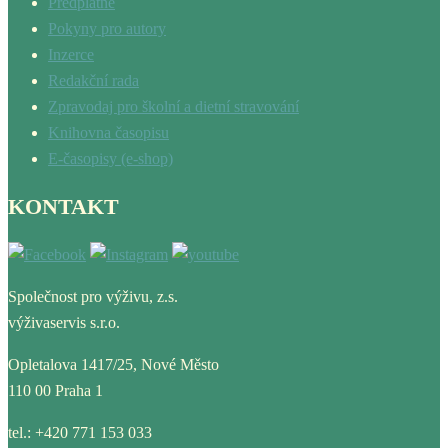
Předplatné
Pokyny pro autory
Inzerce
Redakční rada
Zpravodaj pro školní a dietní stravování
Knihovna časopisu
E-časopisy (e-shop)
KONTAKT
Společnost pro výživu, z.s.
výživaservis s.r.o.
Opletalova 1417/25, Nové Město
110 00 Praha 1
tel.: +420 771 153 033