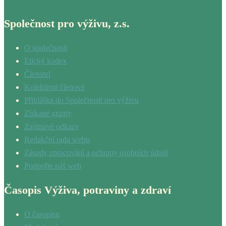
Společnost pro výživu, z.s.
O společnosti
Etický kodex
Členství
Kolektivní členové
Přihláška do Společnosti pro výživu
Získané granty
Zajímavé odkazy
Redakční rada webu
Zásady zpracování a ochrany osobních údajů
Podpořte náš web
Časopis Výživa, potraviny a zdraví
O časopisu