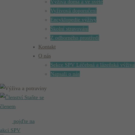
Výživa doma a ve světě
Vyživová doporučení
Encyklopedie výživy
Školní stravování
Z odborného prostředí
Kontakt
O nás
Sekce SPV Léčebná a lázeňská výživa
Napsali o nás
Staňte se
členem
pojďte na
akci SPV