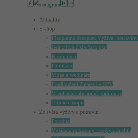
Aktuality
E-shop
Předplatné časopisu Výživa, potraviny
Jednotlivá čísla časopisu
Konference
Publikace
Videa a webináře
Prodloužení členství v SPV
Všeobecné obchodní podmínky
Online časopis
Ze světa výživy a potravin
Poradna
Výživa a potraviny – mýty a realita