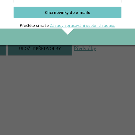
Chci novinky do e-mailu
Přečtěte si naše
Zásady zpracování osobních údajů.
Předvolby
ULOŽIT PŘEDVOLBY