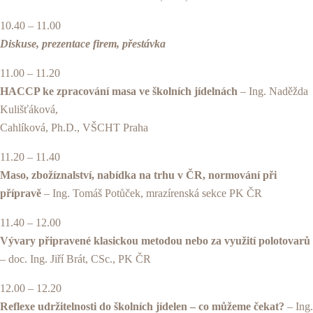
10.40 – 11.00
Diskuse, prezentace firem, přestávka
11.00 – 11.20
HACCP ke zpracování masa ve školních jídelnách
– Ing. Naděžda
Kulišťáková,
Cahlíková, Ph.D., VŠCHT Praha
11.20 – 11.40
Maso, zbožíznalství, nabídka na trhu v ČR, normování při
přípravě
– Ing. Tomáš Potůček, mrazírenská sekce PK ČR
11.40 – 12.00
Vývary připravené klasickou metodou nebo za využití polotovarů
– doc. Ing. Jiří Brát, CSc., PK ČR
12.00 – 12.20
Reflexe udržitelnosti do školních jídelen – co můžeme čekat?
– Ing.