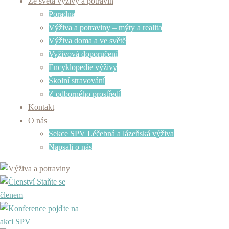
Ze světa výživy a potravin
Poradna
Výživa a potraviny – mýty a realita
Výživa doma a ve světě
Vyživová doporučení
Encyklopedie výživy
Školní stravování
Z odborného prostředí
Kontakt
O nás
Sekce SPV Léčebná a lázeňská výživa
Napsali o nás
Staňte se
členem
pojďte na
akci SPV