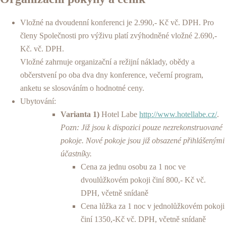
Vložné na dvoudenní konferenci je 2.990,- Kč vč. DPH. Pro
členy Společnosti pro výživu platí zvýhodněné vložné 2.690,-
Kč. vč. DPH.
Vložné zahrnuje organizační a režijní náklady, obědy a
občerstvení po oba dva dny konference, večerní program,
anketu se slosováním o hodnotné ceny.
Ubytování:
Varianta 1)
Hotel Labe
http://www.hotellabe.cz/
.
Pozn: Již jsou k dispozici pouze nezrekonstruované
pokoje. Nové pokoje jsou již obsazené přihlášenými
účastníky.
Cena za jednu osobu za 1 noc ve
dvoulůžkovém pokoji činí 800,- Kč vč.
DPH, včetně snídaně
Cena lůžka za 1 noc v jednolůžkovém pokoji
činí 1350,-Kč vč. DPH, včetně snídaně