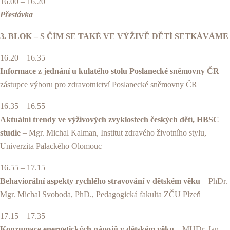
16.00 – 16.20
Přestávka
3. BLOK – S ČÍM SE TAKÉ VE VÝŽIVĚ DĚTÍ SETKÁVÁME
16.20 – 16.35
Informace z jednání u kulatého stolu Poslanecké sněmovny ČR
–
zástupce výboru pro zdravotnictví Poslanecké sněmovny ČR
16.35 – 16.55
Aktuální trendy ve výživových zvyklostech českých dětí, HBSC
studie
– Mgr. Michal Kalman, Institut zdravého životního stylu,
Univerzita Palackého Olomouc
16.55 – 17.15
Behaviorální aspekty rychlého stravování v dětském věku
– PhDr.
Mgr. Michal Svoboda, PhD., Pedagogická fakulta ZČU Plzeň
17.15 – 17.35
Konzumace energetických nápojů v dětském věku
– MUDr. Jan