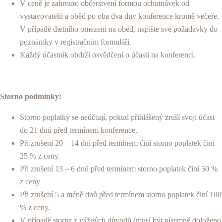
V ceně je zahrnuto občerstvení formou ochutnávek od
vystavovatelů a oběd po oba dva dny konference kromě večeře.
V případě dietního omezení na oběd, napište své požadavky do
poznámky v registračním formuláři.
Každý účastník obdrží osvědčení o účasti na konferenci.
Storno podmínky:
Storno poplatky se neúčtují, pokud přihlášený zruší svoji účast
do 21 dnů před termínem konference.
Při zrušení 20 – 14 dní před termínem činí storno poplatek činí
25 % z ceny.
Při zrušení 13 – 6 dnů před termínem storno poplatek činí 50 %
z ceny
Při zrušení 5 a méně dnů před termínem storno poplatek činí 100
% z ceny.
V případě storna z vážných důvodů (musí být písemně doloženo