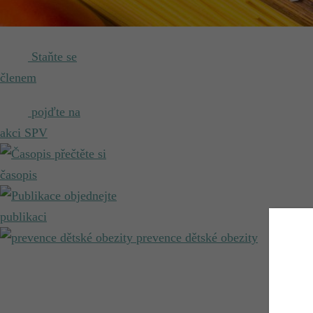
Staňte se
členem
pojďte na
akci SPV
přečtěte si
časopis
objednejte
publikaci
prevence dětské obezity