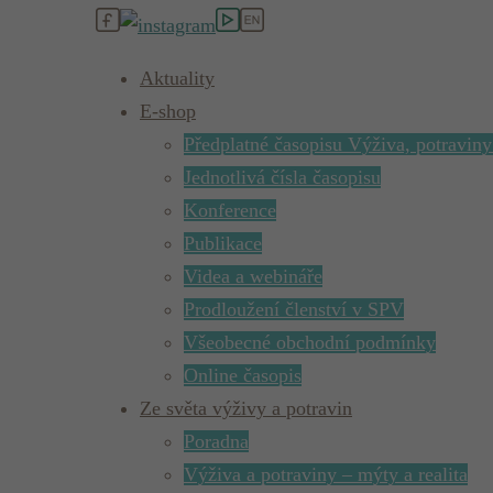
Aktuality
E-shop
Předplatné časopisu Výživa, potraviny
Jednotlivá čísla časopisu
Konference
Publikace
Videa a webináře
Prodloužení členství v SPV
Všeobecné obchodní podmínky
Online časopis
Ze světa výživy a potravin
Poradna
Výživa a potraviny – mýty a realita