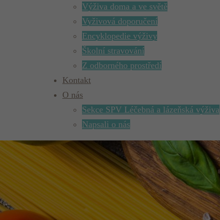
Výživa doma a ve světě
Vyživová doporučení
Encyklopedie výživy
Školní stravování
Z odborného prostředí
Kontakt
O nás
Sekce SPV Léčebná a lázeňská výživa
Napsali o nás