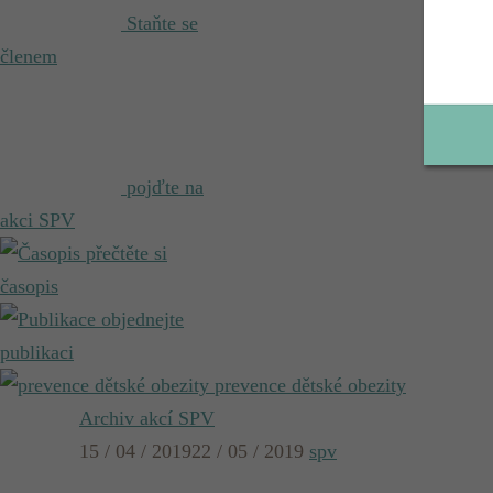
Staňte se
členem
pojďte na
akci SPV
přečtěte si
časopis
objednejte
publikaci
prevence dětské obezity
Archiv akcí SPV
15 / 04 / 2019
22 / 05 / 2019
spv