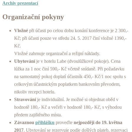
Archiv prezentací
Organizační pokyny
Vložné
při účasti po celou dobu konání konference je 2 300,-
Kč; při účasti pouze ve středu 24. 5. 2017 činí vložné 1390,-
Kč.
Vložné zahrnuje organizační a režijní náklady.
Ubytování
je v hotelu Labe (dvoulůžkové pokoje). Cena
lůžka za 1 noc činí 590,- Kč včetně snídaně. Při požadavku
na samostatný pokoj doplatí účastník 450,- Kč/1 noc spolu s
celkovým účastnickým poplatkem bankovním převodem,
nikoliv recepci hotelu.
Stravování
je individuální. Je možné si objednat oběd v
hodnotě 180,- Kč a večeři v hodnotě 180,- Kč, s výhodou
předem zajištěného místa.
Závaznou
přihlášku
proveďte
nejpozději do 19. května
2017
. Ubytování se rezervuje podle došlých plateb, rezervaci