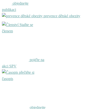
objednejte
publikaci
prevence dětské obezity
Staňte se
členem
pojďte na
akci SPV
přečtěte si
časopis
objednejte