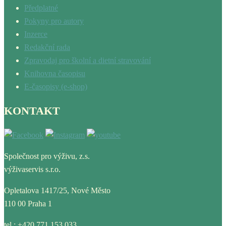
Předplatné
Pokyny pro autory
Inzerce
Redakční rada
Zpravodaj pro školní a dietní stravování
Knihovna časopisu
E-časopisy (e-shop)
KONTAKT
Společnost pro výživu, z.s.
výživaservis s.r.o.
Opletalova 1417/25, Nové Město
110 00 Praha 1
tel.: +420 771 153 033