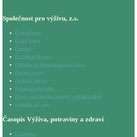
Společnost pro výživu, z.s.
O společnosti
Etický kodex
Členství
Kolektivní členové
Přihláška do Společnosti pro výživu
Získané granty
Zajímavé odkazy
Redakční rada webu
Zásady zpracování a ochrany osobních údajů
Podpořte náš web
Časopis Výživa, potraviny a zdraví
O časopisu