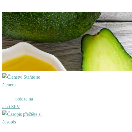
Staňte se
členem
pojďte na
akci SPV
přečtěte si
časopis