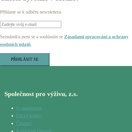
Přihlaste se k odběru newsletteru.
Seznámil/a jsem se a souhlasím se
Zásadami zpracování a ochrany
osobních údajů
.
PŘIHLÁSIT SE
Společnost pro výživu, z.s.
O společnosti
Etický kodex
Členství
Kolektivní členové