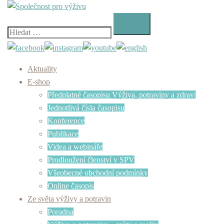
Skip
to
content
Vyhledávání
Aktuality
E-shop
Předplatné časopisu Výživa, potraviny a zdraví
Jednotlivá čísla časopisu
Konference
Publikace
Videa a webináře
Prodloužení členství v SPV
Všeobecné obchodní podmínky
Online časopis
Ze světa výživy a potravin
Poradna