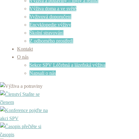
Výživa a potraviny – mýty a realita
Výživa doma a ve světě
Vyživová doporučení
Encyklopedie výživy
Školní stravování
Z odborného prostředí
Kontakt
O nás
Sekce SPV Léčebná a lázeňská výživa
Napsali o nás
Staňte se
členem
pojďte na
akci SPV
přečtěte si
časopis