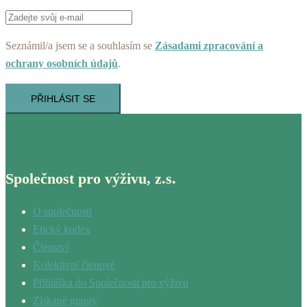
Seznámil/a jsem se a souhlasím se
Zásadami zpracování a
ochrany osobních údajů
.
PŘIHLÁSIT SE
Společnost pro výživu, z.s.
O společnosti
Etický kodex
Členství
Kolektivní členové
Přihláška do Společnosti pro výživu
Získané granty