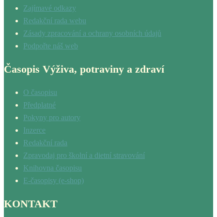
Zajímavé odkazy
Redakční rada webu
Zásady zpracování a ochrany osobních údajů
Podpořte náš web
Časopis Výživa, potraviny a zdraví
O časopisu
Předplatné
Pokyny pro autory
Inzerce
Redakční rada
Zpravodaj pro školní a dietní stravování
Knihovna časopisu
E-časopisy (e-shop)
KONTAKT