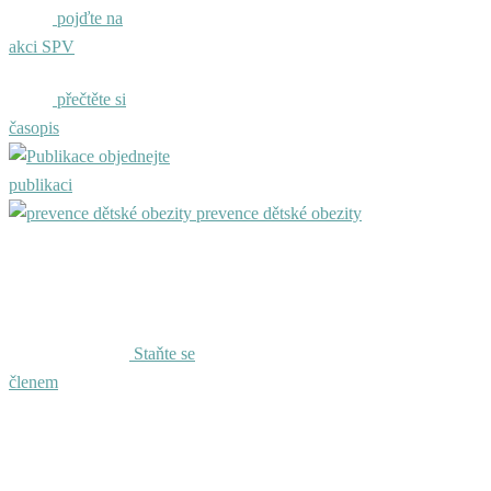
pojďte na
akci SPV
přečtěte si
časopis
objednejte
publikaci
prevence dětské obezity
Staňte se
členem