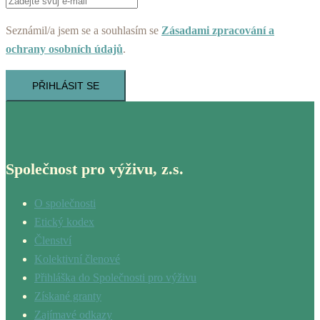
Seznámil/a jsem se a souhlasím se
Zásadami zpracování a
ochrany osobních údajů
.
PŘIHLÁSIT SE
Společnost pro výživu, z.s.
O společnosti
Etický kodex
Členství
Kolektivní členové
Přihláška do Společnosti pro výživu
Získané granty
Zajímavé odkazy