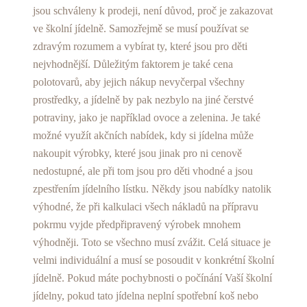
jsou schváleny k prodeji, není důvod, proč je zakazovat
ve školní jídelně. Samozřejmě se musí používat se
zdravým rozumem a vybírat ty, které jsou pro děti
nejvhodnější. Důležitým faktorem je také cena
polotovarů, aby jejich nákup nevyčerpal všechny
prostředky, a jídelně by pak nezbylo na jiné čerstvé
potraviny, jako je například ovoce a zelenina. Je také
možné využít akčních nabídek, kdy si jídelna může
nakoupit výrobky, které jsou jinak pro ni cenově
nedostupné, ale při tom jsou pro děti vhodné a jsou
zpestřením jídelního lístku. Někdy jsou nabídky natolik
výhodné, že při kalkulaci všech nákladů na přípravu
pokrmu vyjde předpřipravený výrobek mnohem
výhodněji. Toto se všechno musí zvážit. Celá situace je
velmi individuální a musí se posoudit v konkrétní školní
jídelně. Pokud máte pochybnosti o počínání Vaší školní
jídelny, pokud tato jídelna neplní spotřební koš nebo