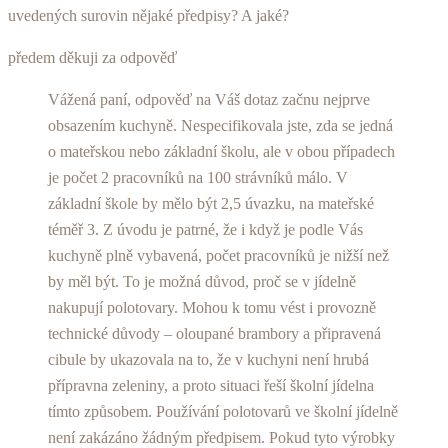
uvedených surovin nějaké předpisy? A jaké?
předem děkuji za odpověď
Vážená paní, odpověď na Váš dotaz začnu nejprve
obsazením kuchyně. Nespecifikovala jste, zda se jedná
o mateřskou nebo základní školu, ale v obou případech
je počet 2 pracovníků na 100 strávníků málo. V
základní škole by mělo být 2,5 úvazku, na mateřské
téměř 3. Z úvodu je patrné, že i když je podle Vás
kuchyně plně vybavená, počet pracovníků je nižší než
by měl být. To je možná důvod, proč se v jídelně
nakupují polotovary. Mohou k tomu vést i provozně
technické důvody – oloupané brambory a připravená
cibule by ukazovala na to, že v kuchyni není hrubá
přípravna zeleniny, a proto situaci řeší školní jídelna
tímto způsobem. Používání polotovarů ve školní jídelně
není zakázáno žádným předpisem. Pokud tyto výrobky