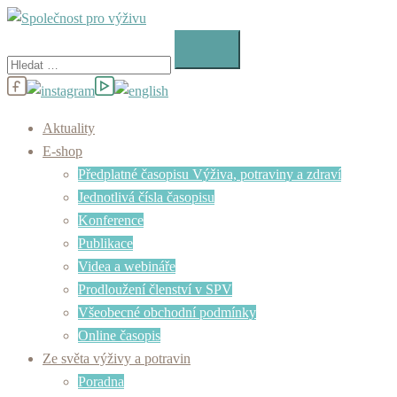
Skip
to
Vyhledávání
content
Aktuality
E-shop
Předplatné časopisu Výživa, potraviny a zdraví
Jednotlivá čísla časopisu
Konference
Publikace
Videa a webináře
Prodloužení členství v SPV
Všeobecné obchodní podmínky
Online časopis
Ze světa výživy a potravin
Poradna