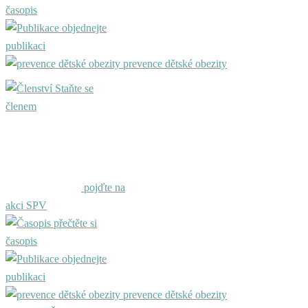
časopis
objednejte
publikaci
prevence dětské obezity
Staňte se
členem
pojďte na
akci SPV
přečtěte si
časopis
objednejte
publikaci
prevence dětské obezity