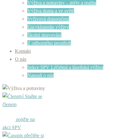
Výživa a potraviny – mýty a realita
Výživa doma a ve světě
Vyživová doporučení
Encyklopedie výživy
Školní stravování
Z odborného prostředí
Kontakt
O nás
Sekce SPV Léčebná a lázeňská výživa
Napsali o nás
Staňte se
členem
pojďte na
akci SPV
přečtěte si