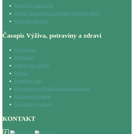
Redakční rada webu
Zásady zpracování a ochrany osobních údajů
Podpořte náš web
Časopis Výživa, potraviny a zdraví
O časopisu
Předplatné
Pokyny pro autory
Inzerce
Redakční rada
Zpravodaj pro školní a dietní stravování
Knihovna časopisu
E-časopisy (e-shop)
KONTAKT