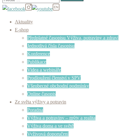
Aktuality
E-shop
Předplatné časopisu Výživa, potraviny a zdraví
Jednotlivá čísla časopisu
Konference
Publikace
Videa a webináře
Prodloužení členství v SPV
Všeobecné obchodní podmínky
Online časopis
Ze světa výživy a potravin
Poradna
Výživa a potraviny – mýty a realita
Výživa doma a ve světě
Vyživová doporučení