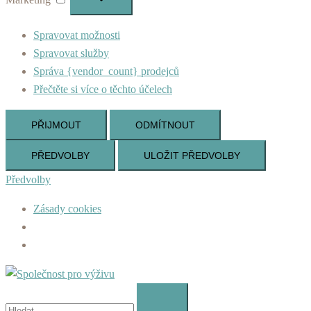
Spravovat možnosti
Spravovat služby
Správa {vendor_count} prodejců
Přečtěte si více o těchto účelech
PŘIJMOUT
ODMÍTNOUT
PŘEDVOLBY
ULOŽIT PŘEDVOLBY
Předvolby
Zásady cookies
Skip
to
Vyhledávání
content