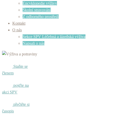
Encyklopedie výživy
Školní stravování
Z odborného prostředí
Kontakt
O nás
Sekce SPV Léčebná a lázeňská výživa
Napsali o nás
Staňte se
členem
pojďte na
akci SPV
přečtěte si
časopis