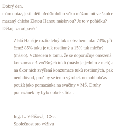
Dobrý den,
mám dotaz, jestli děti předškolního věku můžou mít ve školce
mazaný chleba Zlatou Hanou máslovou? Je to v pořádku?
Děkuji za odpověď
Zlatá Haná je roztíratelný tuk s obsahem tuku 73%, při
čemž 85% tuku je tuk rostlinný a 15% tuk mléčný
(máslo). Vzhledem k tomu, že se doporučuje omezená
konzumace živočišných tuků (máslo je jedním z nich) a
na úkor nich zvýšená konzumace tuků rostlinných, pak
není důvod, proč by se tento výrobek nemohl občas
použít jako pomazánka na svačiny v MŠ. Druhy
pomazánek by bylo dobré střídat.
Ing. L. Věříšová, CSc.
Společnost pro výživu