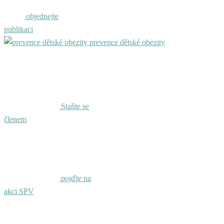
objednejte
publikaci
prevence dětské obezity
Staňte se
členem
pojďte na
akci SPV