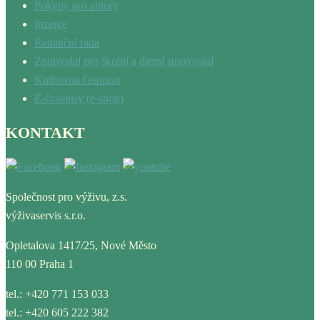
Pokyny pro autory
Inzerce
Redakční rada
Zpravodaj pro školní a dietní stravování
Knihovna časopisu
E-časopisy (e-shop)
KONTAKT
Společnost pro výživu, z.s.
výživaservis s.r.o.
Opletalova 1417/25, Nové Město
110 00 Praha 1
tel.: +420 771 153 033
tel.: +420 605 222 382