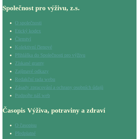
Společnost pro výživu, z.s.
O společnosti
Etický kodex
Členství
Kolektivní členové
Přihláška do Společnosti pro výživu
Získané granty
Zajímavé odkazy
Redakční rada webu
Zásady zpracování a ochrany osobních údajů
Podpořte náš web
Časopis Výživa, potraviny a zdraví
O časopisu
Předplatné