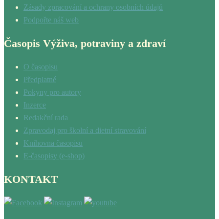
Zásady zpracování a ochrany osobních údajů
Podpořte náš web
Časopis Výživa, potraviny a zdraví
O časopisu
Předplatné
Pokyny pro autory
Inzerce
Redakční rada
Zpravodaj pro školní a dietní stravování
Knihovna časopisu
E-časopisy (e-shop)
KONTAKT