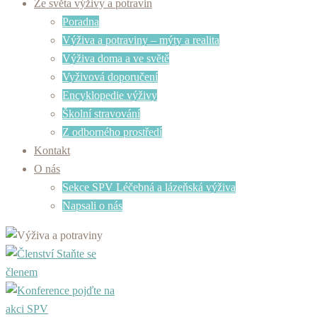
Ze světa výživy a potravin
Poradna
Výživa a potraviny – mýty a realita
Výživa doma a ve světě
Vyživová doporučení
Encyklopedie výživy
Školní stravování
Z odborného prostředí
Kontakt
O nás
Sekce SPV Léčebná a lázeňská výživa
Napsali o nás
Staňte se
členem
pojďte na
akci SPV