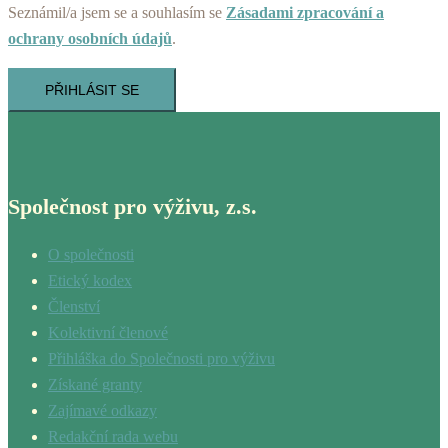
Seznámil/a jsem se a souhlasím se
Zásadami zpracování a
ochrany osobních údajů
.
PŘIHLÁSIT SE
Společnost pro výživu, z.s.
O společnosti
Etický kodex
Členství
Kolektivní členové
Přihláška do Společnosti pro výživu
Získané granty
Zajímavé odkazy
Redakční rada webu