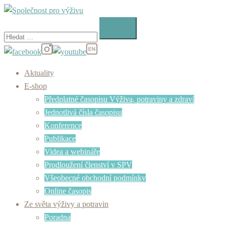
Skip
to
Vyhledávání
content
Aktuality
E-shop
Předplatné časopisu Výživa, potraviny a zdraví
Jednotlivá čísla časopisu
Konference
Publikace
Videa a webináře
Prodloužení členství v SPV
Všeobecné obchodní podmínky
Online časopis
Ze světa výživy a potravin
Poradna