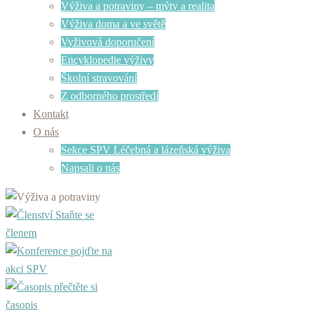
Výživa a potraviny – mýty a realita
Výživa doma a ve světě
Vyživová doporučení
Encyklopedie výživy
Školní stravování
Z odborného prostředí
Kontakt
O nás
Sekce SPV Léčebná a lázeňská výživa
Napsali o nás
Staňte se
členem
pojďte na
akci SPV
přečtěte si
časopis