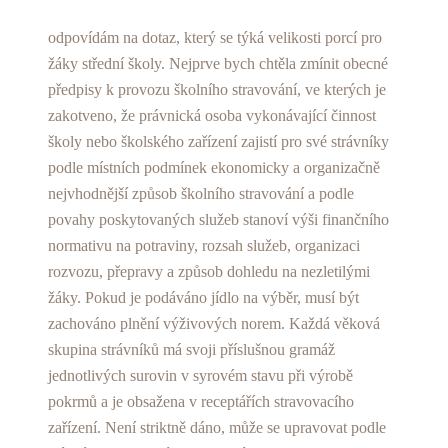
odpovídám na dotaz, který se týká velikosti porcí pro
žáky střední školy. Nejprve bych chtěla zmínit obecné
předpisy k provozu školního stravování, ve kterých je
zakotveno, že právnická osoba vykonávající činnost
školy nebo školského zařízení zajistí pro své strávníky
podle místních podmínek ekonomicky a organizačně
nejvhodnější způsob školního stravování a podle
povahy poskytovaných služeb stanoví výši finančního
normativu na potraviny, rozsah služeb, organizaci
rozvozu, přepravy a způsob dohledu na nezletilými
žáky. Pokud je podáváno jídlo na výběr, musí být
zachováno plnění výživových norem. Každá věková
skupina strávníků má svoji příslušnou gramáž
jednotlivých surovin v syrovém stavu při výrobě
pokrmů a je obsažena v receptářích stravovacího
zařízení. Není striktně dáno, může se upravovat podle