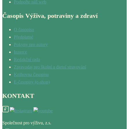
Podpořte náš web
Časopis Výživa, potraviny a zdraví
O časopisu
Předplatné
Pokyny pro autory
Inzerce
Redakční rada
Zpravodaj pro školní a dietní stravování
Knihovna časopisu
E-časopisy (e-shop)
KONTAKT
Společnost pro výživu, z.s.