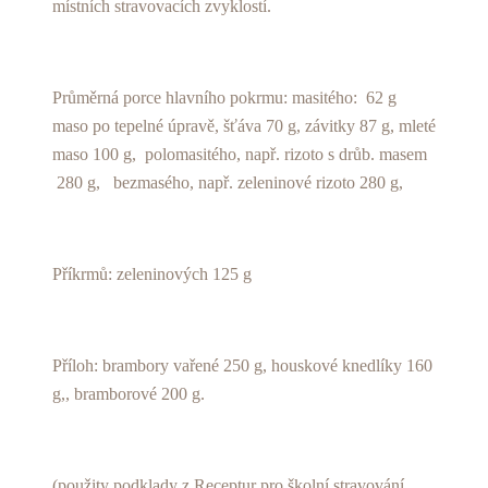
místních stravovacích zvyklostí.
Průměrná porce hlavního pokrmu: masitého: 62 g
maso po tepelné úpravě, šťáva 70 g, závitky 87 g, mleté
maso 100 g, polomasitého, např. rizoto s drůb. masem
280 g, bezmasého, např. zeleninové rizoto 280 g,
Příkrmů: zeleninových 125 g
Příloh: brambory vařené 250 g, houskové knedlíky 160
g,, bramborové 200 g.
(použity podklady z Receptur pro školní stravování,