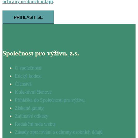
ochrany osobních údajů
.
PŘIHLÁSIT SE
Společnost pro výživu, z.s.
O společnosti
Etický kodex
Členství
Kolektivní členové
Přihláška do Společnosti pro výživu
Získané granty
Zajímavé odkazy
Redakční rada webu
Zásady zpracování a ochrany osobních údajů