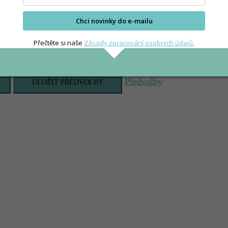
Chci novinky do e-mailu
Přečtěte si naše
Zásady zpracování osobních údajů.
Předvolby
ULOŽIT PŘEDVOLBY