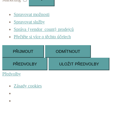
Spravovat možnosti
Spravovat služby
Správa {vendor_count} prodejců
Přečtěte si více o těchto účelech
PŘIJMOUT
ODMÍTNOUT
PŘEDVOLBY
ULOŽIT PŘEDVOLBY
Předvolby
Zásady cookies
Skip
to
content