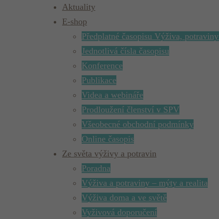
Aktuality
E-shop
Předplatné časopisu Výživa, potraviny
Jednotlivá čísla časopisu
Konference
Publikace
Videa a webináře
Prodloužení členství v SPV
Všeobecné obchodní podmínky
Online časopis
Ze světa výživy a potravin
Poradna
Výživa a potraviny – mýty a realita
Výživa doma a ve světě
Vyživová doporučení