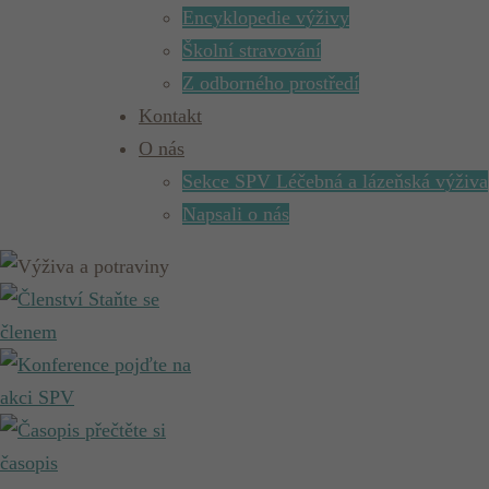
Encyklopedie výživy
Školní stravování
Z odborného prostředí
Kontakt
O nás
Sekce SPV Léčebná a lázeňská výživa
Napsali o nás
Staňte se
členem
pojďte na
akci SPV
přečtěte si
časopis