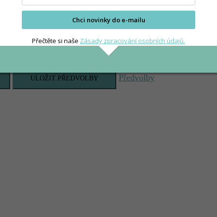
Chci novinky do e-mailu
Přečtěte si naše
Zásady zpracování osobních údajů.
Předvolby
ULOŽIT PŘEDVOLBY