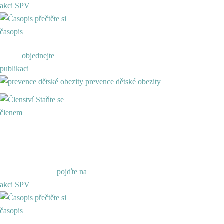
akci SPV
přečtěte si
časopis
objednejte
publikaci
prevence dětské obezity
Staňte se
členem
pojďte na
akci SPV
přečtěte si
časopis