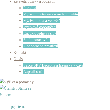
Ze světa výživy a potravin
Poradna
Výživa a potraviny – mýty a realita
Výživa doma a ve světě
Vyživová doporučení
Encyklopedie výživy
Školní stravování
Z odborného prostředí
Kontakt
O nás
Sekce SPV Léčebná a lázeňská výživa
Napsali o nás
Staňte se
členem
pojďte na