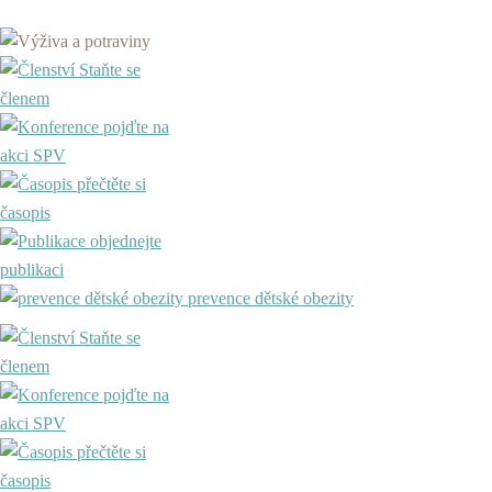
Staňte se
členem
pojďte na
akci SPV
přečtěte si
časopis
objednejte
publikaci
prevence dětské obezity
Staňte se
členem
pojďte na
akci SPV
přečtěte si
časopis