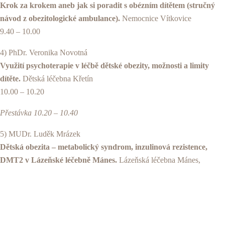
Krok za krokem aneb jak si poradit s obézním dítětem (stručný
návod z obezitologické ambulance).
Nemocnice Vítkovice
9.40 – 10.00
4) PhDr. Veronika Novotná
Využití psychoterapie v léčbě dětské obezity, možnosti a limity
dítěte.
Dětská léčebna Křetín
10.00 – 10.20
Přestávka 10.20 – 10.40
5) MUDr. Luděk Mrázek
Dětská obezita – metabolický syndrom, inzulinová rezistence,
DMT2 v Lázeňské léčebně Mánes.
Lázeňská léčebna Mánes,
Karlovy Vary
10.40 – 11.00
6) Prof. MUDr. Martin Haluzík, DrSc.
Intervence na gastrointestinálním traktu v léčbě obezity a jejich