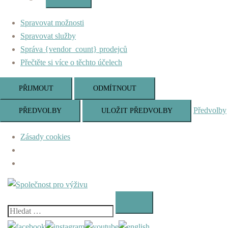
Marketing
Spravovat možnosti
Spravovat služby
Správa {vendor_count} prodejců
Přečtěte si více o těchto účelech
PŘIJMOUT
ODMÍTNOUT
Předvolby
PŘEDVOLBY
ULOŽIT PŘEDVOLBY
Zásady cookies
Skip
to
content
Vyhledávání