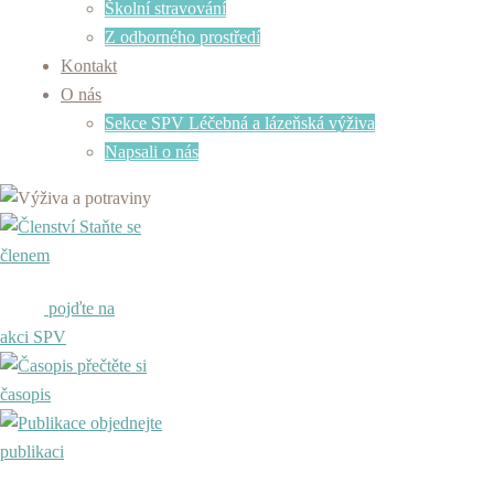
Školní stravování
Z odborného prostředí
Kontakt
O nás
Sekce SPV Léčebná a lázeňská výživa
Napsali o nás
Staňte se
členem
pojďte na
akci SPV
přečtěte si
časopis
objednejte
publikaci