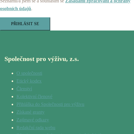
Seznámil/a jsem se a souhlasím se
Zásadami zpracování a ochrany
osobních údajů
.
PŘIHLÁSIT SE
Společnost pro výživu, z.s.
O společnosti
Etický kodex
Členství
Kolektivní členové
Přihláška do Společnosti pro výživu
Získané granty
Zajímavé odkazy
Redakční rada webu