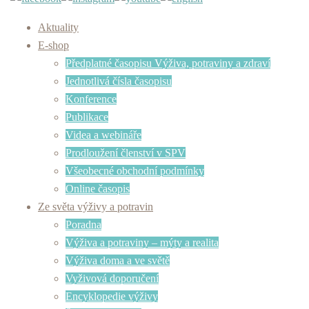
Aktuality
E-shop
Předplatné časopisu Výživa, potraviny a zdraví
Jednotlivá čísla časopisu
Konference
Publikace
Videa a webináře
Prodloužení členství v SPV
Všeobecné obchodní podmínky
Online časopis
Ze světa výživy a potravin
Poradna
Výživa a potraviny – mýty a realita
Výživa doma a ve světě
Vyživová doporučení
Encyklopedie výživy