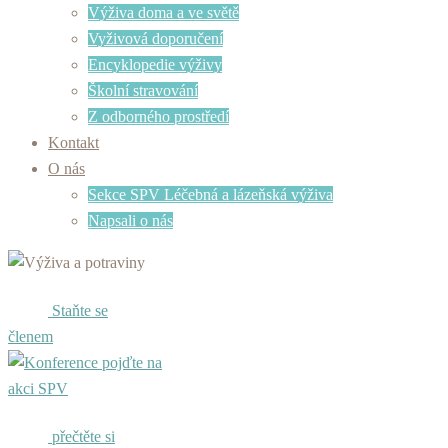
Výživa doma a ve světě
Vyživová doporučení
Encyklopedie výživy
Školní stravování
Z odborného prostředí
Kontakt
O nás
Sekce SPV Léčebná a lázeňská výživa
Napsali o nás
Staňte se
členem
pojďte na
akci SPV
přečtěte si