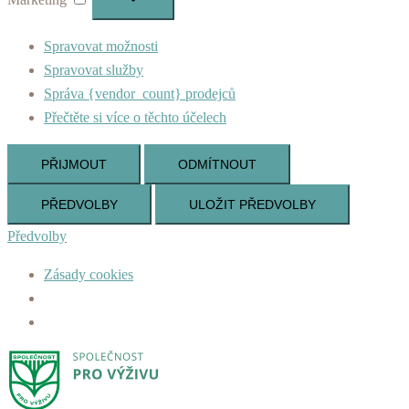
Spravovat možnosti
Spravovat služby
Správa {vendor_count} prodejců
Přečtěte si více o těchto účelech
PŘIJMOUT
ODMÍTNOUT
PŘEDVOLBY
ULOŽIT PŘEDVOLBY
Předvolby
Zásady cookies
Skip
to
content