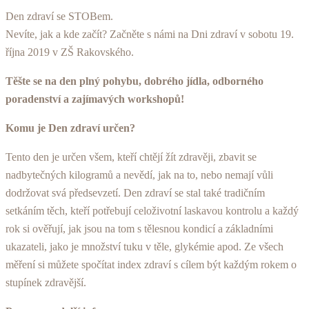
Den zdraví se STOBem.
Nevíte, jak a kde začít? Začněte s námi na Dni zdraví v sobotu 19.
října 2019 v ZŠ Rakovského.
Těšte se na den plný pohybu, dobrého jídla, odborného
poradenství a zajímavých workshopů!
Komu je Den zdraví určen?
Tento den je určen všem, kteří chtějí žít zdravěji, zbavit se
nadbytečných kilogramů a nevědí, jak na to, nebo nemají vůli
dodrž­ovat svá předsevzetí. Den zdraví se stal také tradičním
setkáním těch, kteří potřebují celož­ivotní laskavou kontrolu a každý
rok si ověřují, jak jsou na tom s tělesnou kondicí a základními
ukazateli, jako je množství tuku v těle, glykémie apod. Ze všech
měření si můžete spočítat index zdraví s cílem být každým rokem o
stupínek zdravější.