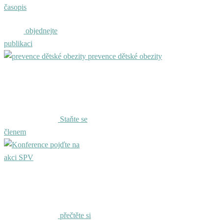
časopis
objednejte
publikaci
prevence dětské obezity
Staňte se
členem
pojďte na
akci SPV
přečtěte si