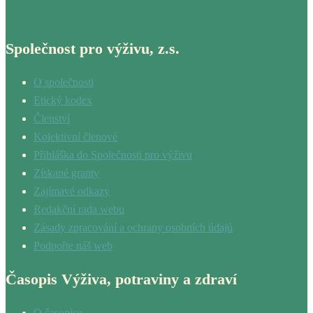
Společnost pro výživu, z.s.
O společnosti
Etický kodex
Členství
Kolektivní členové
Přihláška do Společnosti pro výživu
Získané granty
Zajímavé odkazy
Redakční rada webu
Zásady zpracování a ochrany osobních údajů
Podpořte náš web
Časopis Výživa, potraviny a zdraví
O časopisu