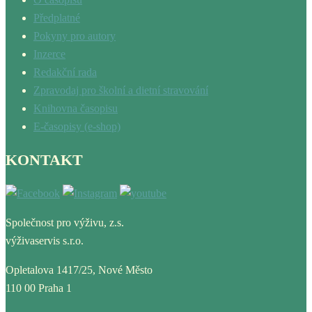
Předplatné
Pokyny pro autory
Inzerce
Redakční rada
Zpravodaj pro školní a dietní stravování
Knihovna časopisu
E-časopisy (e-shop)
KONTAKT
Společnost pro výživu, z.s.
výživaservis s.r.o.
Opletalova 1417/25, Nové Město
110 00 Praha 1