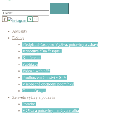
Vyhledávání
Aktuality
E-shop
Předplatné časopisu Výživa, potraviny a zdraví
Jednotlivá čísla časopisu
Konference
Publikace
Videa a webináře
Prodloužení členství v SPV
Všeobecné obchodní podmínky
Online časopis
Ze světa výživy a potravin
Poradna
Výživa a potraviny – mýty a realita