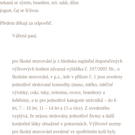
sekaná se sýrem, brambor, zel. salát, džus
jogurt, čaj se šťávou
Předem děkuji za odpověď.
Vážená paní,
pro školní stravování je z hlediska naplnění doporučených
výživových hodnot závazná vyhláška č. 107/2005 Sb., o
školním stravování, v p.z., kde v příloze č. 1 jsou uvedeny
jednotlivé sledované komodity (maso, mléko, mléčné
výrobky, cukr, tuky, zelenina, ovoce, brambory a
luštěniny, a to pro jednotlivé kategorie strávníků – do 6
let, 7 – 10 let, 11 – 14 let a 15 a více). Z uvedeného
vyplývá, že nejsou sledovány jednotlivé živiny a další
konkrétní látky obsažené v potravinách. Výživové normy
pro školní stravování uvedené ve spotřebním koši byly