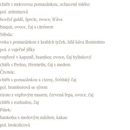
chléb s mrkvovou pomazánkou, ochucené mléko
pol. zeleninová
hovězí guláš, špecle, ovoce, šťáva
bisquit, ovoce, čaj s citrónem
Středa:
veka s pomazánkou z krabích tyček, bílá káva Bonissimo
pol. z vaječné jíšky
vepřové v kapustě, brambor, ovoce, čaj bylinkový
chléb s Perlou, Hermelín, čaj s medem
Čtvrtek:
chléb s pomazánkou z cizrny, švédský čaj
pol. bramborová se sýrem
rizoto s vepřovým masem, červená řepa, ovoce, čaj
chléb s rozhudou, čaj
Pátek:
banketka s medovým máslem, kakao
pol. brokolicová