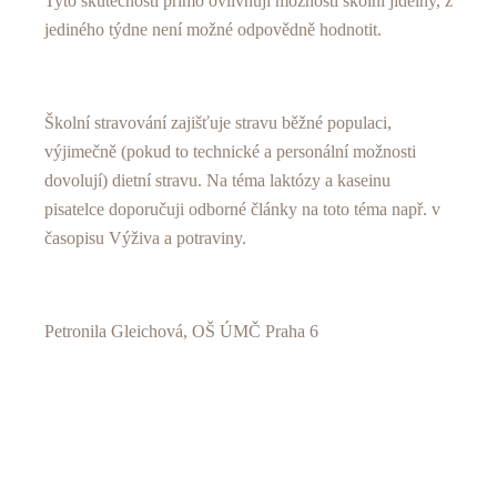
Tyto skutečnosti přímo ovlivňují možnosti školní jídelny, z
jediného týdne není možné odpovědně hodnotit.
Školní stravování zajišťuje stravu běžné populaci,
výjimečně (pokud to technické a personální možnosti
dovolují) dietní stravu. Na téma laktózy a kaseinu
pisatelce doporučuji odborné články na toto téma např. v
časopisu Výživa a potraviny.
Petronila Gleichová, OŠ ÚMČ Praha 6