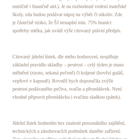
nutričně i finančně atd.). Je na rozhodnutí vedení mateřské
školy, zda budou podávat nápoj na výběr či nikoliv. Zde
je částečně riziko, že ŠJ nenaplní min. 75% hranici
spotřeby mléka, jak uvádí výše citovaný právní předpis.
Citovaný jídelní lístek, dle mého hodnocení, nesplňuje
základní pravidlo skladby – pestrost – celý týden je maso
mělněné (rizoto, sekaná pečeně) či krájené (hovězí guláš,
vepřové v kapustě). Rovněž bych doporučila zvýšit
pestrost podávaného pečiva, svačin a přesnídávek. Není
vhodné připravit přesnídávku i svačinu sladkou (pátek).
Jídelní lístek hodnotím bez znalosti personálního zajištění,
technických a zásobovacích podmínek daného zařízení.