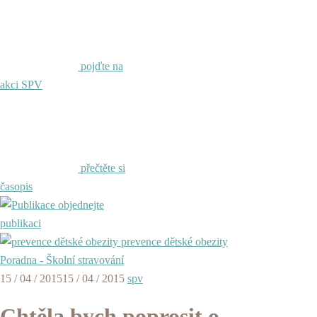
pojďte na
akci SPV
přečtěte si
časopis
objednejte
publikaci
prevence dětské obezity
Poradna - Školní stravování
15 / 04 / 2015
15 / 04 / 2015
spv
Chtěla bych poprosit o