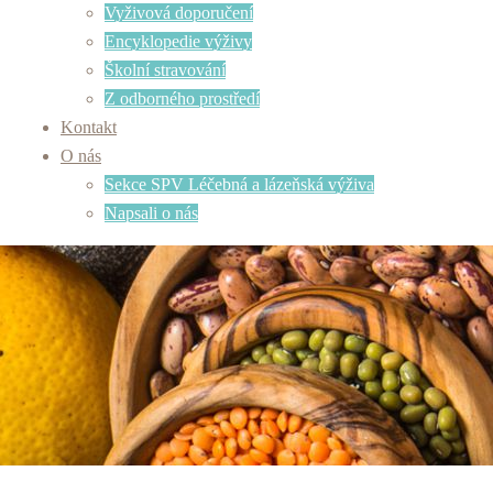
Vyživová doporučení
Encyklopedie výživy
Školní stravování
Z odborného prostředí
Kontakt
O nás
Sekce SPV Léčebná a lázeňská výživa
Napsali o nás