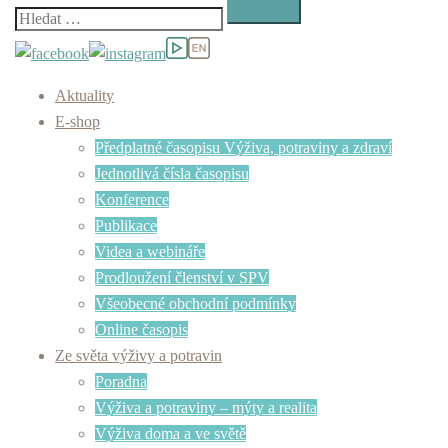
Vyhledávání
Aktuality
E-shop
Předplatné časopisu Výživa, potraviny a zdraví
Jednotlivá čísla časopisu
Konference
Publikace
Videa a webináře
Prodloužení členství v SPV
Všeobecné obchodní podmínky
Online časopis
Ze světa výživy a potravin
Poradna
Výživa a potraviny – mýty a realita
Výživa doma a ve světě