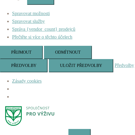
Marketing
Spravovat možnosti
Spravovat služby
Správa {vendor_count} prodejců
Přečtěte si více o těchto účelech
PŘIJMOUT
ODMÍTNOUT
Předvolby
PŘEDVOLBY
ULOŽIT PŘEDVOLBY
Zásady cookies
Skip
to
content