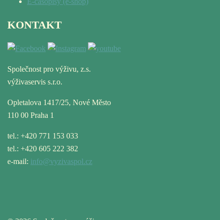
E-časopisy (e-shop)
KONTAKT
Společnost pro výživu, z.s.
výživaservis s.r.o.
Opletalova 1417/25, Nové Město
110 00 Praha 1
tel.: +420 771 153 033
tel.: +420 605 222 382
e-mail:
info@vyzivaspol.cz