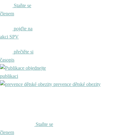
Staňte se
členem
pojďte na
akci SPV
přečtěte si
časopis
objednejte
publikaci
prevence dětské obezity
Staňte se
členem