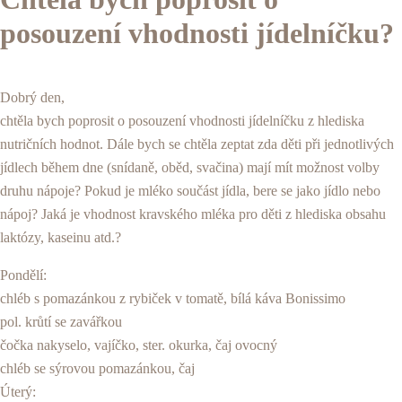
posouzení vhodnosti jídelníčku?
Dobrý den,
chtěla bych poprosit o posouzení vhodnosti jídelníčku z hlediska
nutričních hodnot. Dále bych se chtěla zeptat zda děti při jednotlivých
jídlech během dne (snídaně, oběd, svačina) mají mít možnost volby
druhu nápoje? Pokud je mléko součást jídla, bere se jako jídlo nebo
nápoj? Jaká je vhodnost kravského mléka pro děti z hlediska obsahu
laktózy, kaseinu atd.?
Pondělí:
chléb s pomazánkou z rybiček v tomatě, bílá káva Bonissimo
pol. krůtí se zavářkou
čočka nakyselo, vajíčko, ster. okurka, čaj ovocný
chléb se sýrovou pomazánkou, čaj
Úterý: