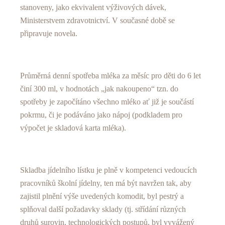
stanoveny, jako ekvivalent výživových dávek,
Ministerstvem zdravotnictví. V současné době se
připravuje novela.
Průměrná denní spotřeba mléka za měsíc pro děti do 6 let
činí 300 ml, v hodnotách „jak nakoupeno“ tzn. do
spotřeby je započítáno všechno mléko ať již je součástí
pokrmu, či je podáváno jako nápoj (podkladem pro
výpočet je skladová karta mléka).
Skladba jídelního lístku je plně v kompetenci vedoucích
pracovníků školní jídelny, ten má být navržen tak, aby
zajistil plnění výše uvedených komodit, byl pestrý a
splňoval další požadavky sklady (tj. střídání různých
druhů surovin, technologických postupů, byl vyvážený