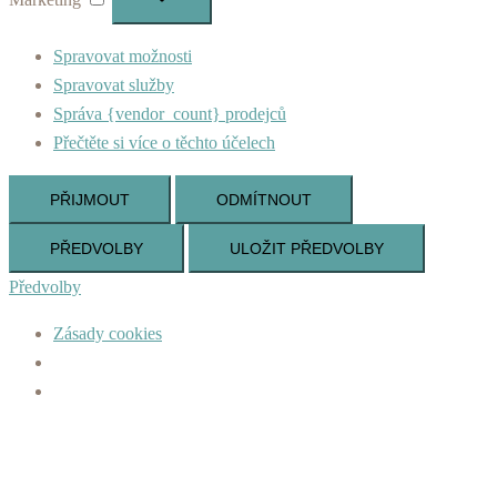
Spravovat možnosti
Spravovat služby
Správa {vendor_count} prodejců
Přečtěte si více o těchto účelech
PŘIJMOUT
ODMÍTNOUT
PŘEDVOLBY
ULOŽIT PŘEDVOLBY
Předvolby
Zásady cookies
Skip
to
content