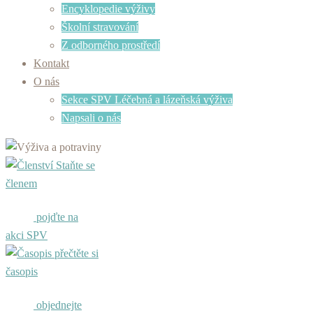
Encyklopedie výživy
Školní stravování
Z odborného prostředí
Kontakt
O nás
Sekce SPV Léčebná a lázeňská výživa
Napsali o nás
Staňte se
členem
pojďte na
akci SPV
přečtěte si
časopis
objednejte