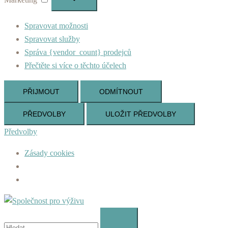
Spravovat možnosti
Spravovat služby
Správa {vendor_count} prodejců
Přečtěte si více o těchto účelech
PŘIJMOUT
ODMÍTNOUT
PŘEDVOLBY
ULOŽIT PŘEDVOLBY
Předvolby
Zásady cookies
Skip
to
Vyhledávání
content