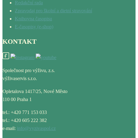
Redakční rada
Zpravodaj pro školní a dietní stravování
Knihovna časopisu
E-časopisy (e-shop)
KONTAKT
Společnost pro výživu, z.s.
výživaservis s.r.o.
Opletalova 1417/25, Nové Město
110 00 Praha 1
tel.: +420 771 153 033
tel.: +420 605 222 382
e-mail:
info@vyzivaspol.cz