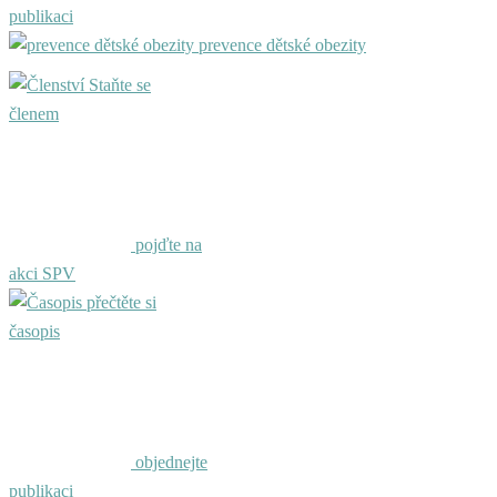
publikaci
prevence dětské obezity
Staňte se
členem
pojďte na
akci SPV
přečtěte si
časopis
objednejte
publikaci