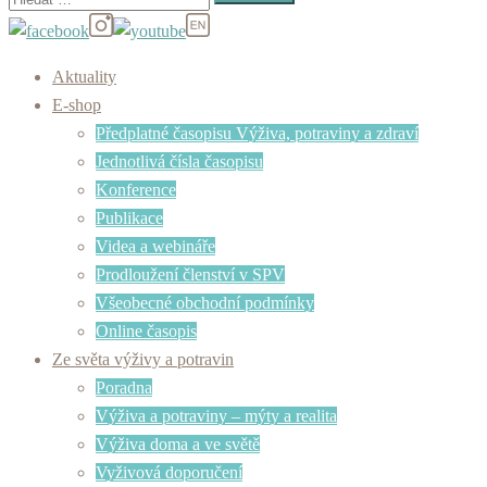
Aktuality
E-shop
Předplatné časopisu Výživa, potraviny a zdraví
Jednotlivá čísla časopisu
Konference
Publikace
Videa a webináře
Prodloužení členství v SPV
Všeobecné obchodní podmínky
Online časopis
Ze světa výživy a potravin
Poradna
Výživa a potraviny – mýty a realita
Výživa doma a ve světě
Vyživová doporučení