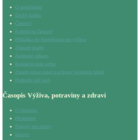
O společnosti
Etický kodex
Členství
Kolektivní členové
Přihláška do Společnosti pro výživu
Získané granty
Zajímavé odkazy
Redakční rada webu
Zásady zpracování a ochrany osobních údajů
Podpořte náš web
Časopis Výživa, potraviny a zdraví
O časopisu
Předplatné
Pokyny pro autory
Inzerce