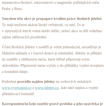
ministerstva školství, zdravotnictví a magistráty pořádajících měst
Prahy a Brna.
Smyslem této akce je propagace kvalitní práce školních jídelen
.
Ty mají možnost ukázat široké veřejnosti, co umí. To se
v uplynulých letech velmi dobře dařilo, neboť akce se těší velkému
zájmu sdělovacích prostředků.
Účast školních jídelen v soutěži je velmi jednoduchá, nezatěžuje je
žádnými náklady a i časová dotace je minimální. Jídelny se přihlásí
do soutěže s oblíbeným menu, které běžně připravuji svým
strávníkům. Připravené menu vyfotí, a do přihlášky vyplní recepturu
a kontaktní údaje.
Podrobná
pravidla najdou jídelny
na webových stránkách
www.vyzivaspol.cz
a
www.jidelny.cz
., kde také najdou a vyplní
přihlašovací formulář.
Korespondenční kolo soutěže právě probíhá a jeho uzávěrka je