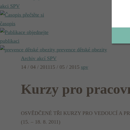
akci SPV
přečtěte si
časopis
objednejte
publikaci
prevence dětské obezity
Archiv akcí SPV
14 / 04 / 2011
15 / 05 / 2015
spv
Kurzy pro pracovn
OSVĚDČENÉ TŘI KURZY PRO VEDOUCÍ A P
(15. – 18. 8. 2011)