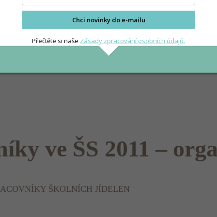
Chci novinky do e-mailu
Přečtěte si naše
Zásady zpracování osobních údajů.
íky ve ŠS 2011 – org
RACOVNÍKY ŠKOLNÍCH JÍDELEN