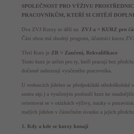
SPOLEČNOST PRO VÝŽIVU PROSTŘEDNICTV
PRACOVNÍKŮM, KTEŘÍ SI CHTĚJÍ DOPLNI
Dva ZVJ Kurzy se dělí na
ZVJ a = KURZ pro čás
Část obou má shodný program, účastníci kurzu ZVJ 
Třetí Kurz je
ZR = Zaučení, Rekvalifikace
Tento kurz je určen pro ty, kteří pracují bez předc
dočasně nahrazují vyučeného pracovníka.
U vedoucích jídelen se předpokládá středoškolské 
sestra atp.) a vyučeným poslouží kurz ke snadněj
orientovat se v otázkách výživy, nauky o potraviná
malých jídelen v částečném úvazku a jejich předcho
1. Kdy a kde se kurzy konají