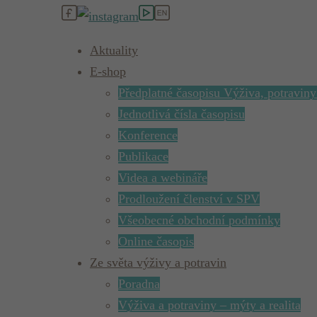
Aktuality
E-shop
Předplatné časopisu Výživa, potraviny
Jednotlivá čísla časopisu
Konference
Publikace
Videa a webináře
Prodloužení členství v SPV
Všeobecné obchodní podmínky
Online časopis
Ze světa výživy a potravin
Poradna
Výživa a potraviny – mýty a realita