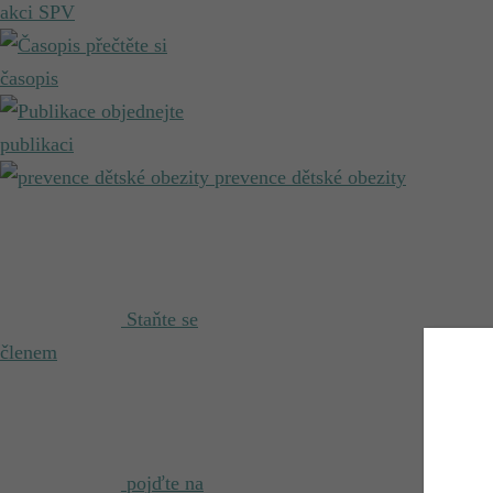
akci SPV
přečtěte si
časopis
objednejte
publikaci
prevence dětské obezity
Staňte se
členem
pojďte na