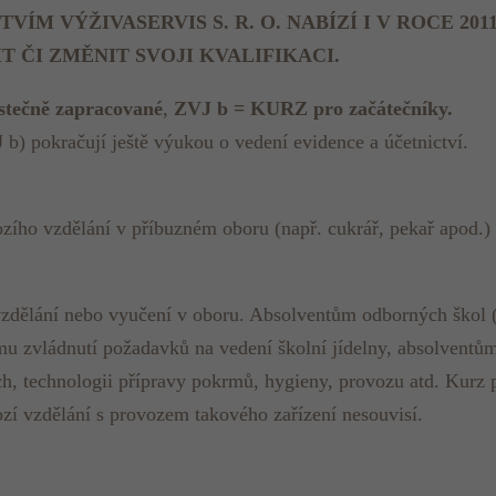
ÍM VÝŽIVASERVIS S. R. O. NABÍZÍ I V ROCE 20
T ČI ZMĚNIT SVOJI KVALIFIKACI.
tečně zapracované
,
ZVJ b = KURZ pro začátečníky.
b) pokračují ještě výukou o vedení evidence a účetnictví.
hozího vzdělání v příbuzném oboru (např. cukrář, pekař apod.) 
vzdělání nebo vyučení v oboru. Absolventům odborných škol (h
šímu zvládnutí požadavků na vedení školní jídelny, absolve
ch, technologii přípravy pokrmů, hygieny, provozu atd. Kurz p
zí vzdělání s provozem takového zařízení nesouvisí.