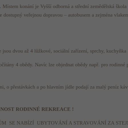
. Místem konání je Vyšší odborná a střední zemědělská škola
bře dostupný veřejnou dopravou – autobusem a zejména vlake
 jsou dvou až 4 lůžkové, sociální zařízení, sprchy, kuchyňka
očítány 4 obědy. Navíc lze objednat obědy např. pro rodinné p
ni, o přestávkách a po hlavním jídle podají za malý peníz káv
OŽNOST RODINNÉ REKREACE !
M SE NABÍZÍ UBYTOVÁNÍ A STRAVOVÁNÍ ZA STEJ