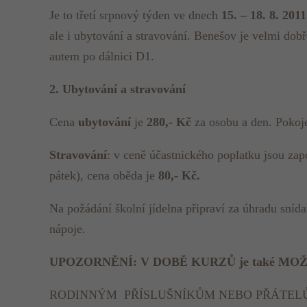
Je to třetí srpnový týden ve dnech
15. – 18. 8. 2011
ale i ubytování a stravování. Benešov je velmi do
autem po dálnici D1.
2. Ubytování a stravování
Cena
ubytování
je
280,- Kč
za osobu a den. Pokoje
Stravování
: v ceně účastnického poplatku jsou zap
pátek), cena oběda je
80,- Kč.
Na požádání školní jídelna připraví za úhradu snída
nápoje.
UPOZORNĚNÍ: V DOBĚ KURZŮ je také M
RODINNÝM PŘÍSLUŠNÍKŮM NEBO PŘÁTELŮ