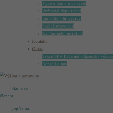
Výživa doma a ve světě
Vyživová doporučení
Encyklopedie výživy
Školní stravování
Z odborného prostředí
Kontakt
O nás
Sekce SPV Léčebná a lázeňská výživa
Napsali o nás
Staňte se
členem
pojďte na