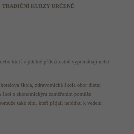
11 TRADIČNÍ KURZY URČENÉ
nebo kteří v jídelně příleži­tostně vypomáhají nebo
otelová škola, zdravotnická škola obor dietní
ntům škol s ekonomickým zaměřením pomůže
omůže také těm, kteří přijali nabídku k vedení