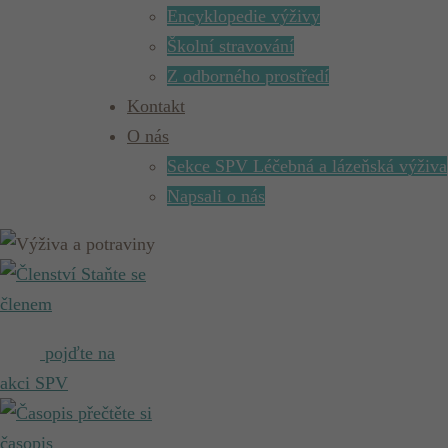
Encyklopedie výživy
Školní stravování
Z odborného prostředí
Kontakt
O nás
Sekce SPV Léčebná a lázeňská výživa
Napsali o nás
Staňte se
členem
pojďte na
akci SPV
přečtěte si
časopis