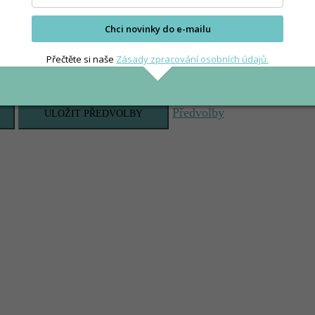
Chci novinky do e-mailu
Přečtěte si naše
Zásady zpracování osobních údajů.
Předvolby
ULOŽIT PŘEDVOLBY