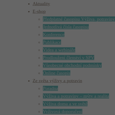
Aktuality
E-shop
Předplatné časopisu Výživa, potraviny
Jednotlivá čísla časopisu
Konference
Publikace
Videa a webináře
Prodloužení členství v SPV
Všeobecné obchodní podmínky
Online časopis
Ze světa výživy a potravin
Poradna
Výživa a potraviny – mýty a realita
Výživa doma a ve světě
Vyživová doporučení