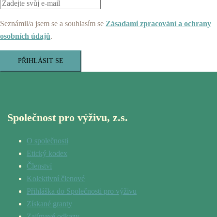
Seznámil/a jsem se a souhlasím se
Zásadami zpracování a ochrany
osobních údajů
.
PŘIHLÁSIT SE
Společnost pro výživu, z.s.
O společnosti
Etický kodex
Členství
Kolektivní členové
Přihláška do Společnosti pro výživu
Získané granty
Zajímavé odkazy