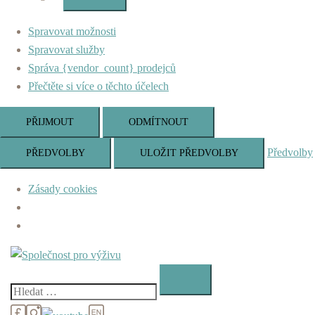
Marketing
Spravovat možnosti
Spravovat služby
Správa {vendor_count} prodejců
Přečtěte si více o těchto účelech
PŘIJMOUT
ODMÍTNOUT
Předvolby
PŘEDVOLBY
ULOŽIT PŘEDVOLBY
Zásady cookies
Skip
to
content
Vyhledávání