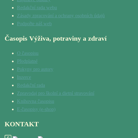
Redakční rada webu
Zásady zpracování a ochrany osobních údajů
Podpořte náš web
Časopis Výživa, potraviny a zdraví
O časopisu
Předplatné
Pokyny pro autory
Inzerce
Redakční rada
Zpravodaj pro školní a dietní stravování
Knihovna časopisu
E-časopisy (e-shop)
KONTAKT