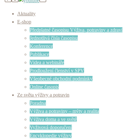
Aktuality
E-shop
Předplatné časopisu Výživa, potraviny a zdraví
Jednotlivá čísla časopisu
Konference
Publikace
Videa a webináře
Prodloužení členství v SPV
Všeobecné obchodní podmínky
Online časopis
Ze světa výživy a potravin
Poradna
Výživa a potraviny – mýty a realita
Výživa doma a ve světě
Vyživová doporučení
Encyklopedie výživy