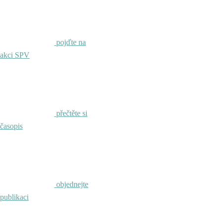
pojďte na
akci SPV
přečtěte si
časopis
objednejte
publikaci