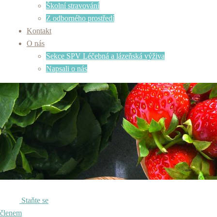
Školní stravování
Z odborného prostředí
Kontakt
O nás
Sekce SPV Léčebná a lázeňská výživa
Napsali o nás
Staňte se
členem