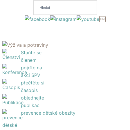
Vyhledávání
content
Staňte se
členem
pojďte na
akci SPV
přečtěte si
časopis
objednejte
publikaci
prevence dětské obezity