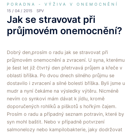
PORADNA - VÝŽIVA V ONEMOCNĚNÍ
15 / 04 / 2015
SPV
Jak se stravovat při
průjmovém onemocnění?
Dobrý den,prosím o radu jak se stravovat při
průjmovém onemocnění a zvracení. U syna, kterému
je šest let již čtvrtý den přetrvavá průjem a křeče v
oblasti bříška. Po dvou dnech silného průjmu se
dostavilo i zvracení a silné bolesti bříška. Byli jsme u
mudr a nyní čekáme na výsledky výtěru. Nicméně
nevím co synkovi mám dávat k jídlu, kromě
doporučených rohlíků a piškotů s hořkým čajem.
Prosím o radu a případný seznam potravin, které by
syn mohl baštit. Nebo v případně potvrzení
salmonelozy nebo kampilobakterie, jaky dodržovat