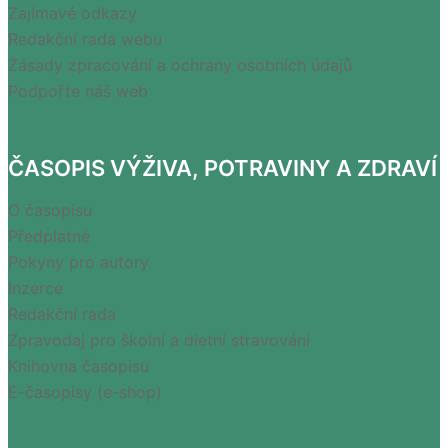
Zajímavé odkazy
Redakční rada webu
Zásady zpracování a ochrany osobních údajů
Podpořte náš web
ČASOPIS VÝŽIVA, POTRAVINY A ZDRAVÍ
O časopisu
Předplatné
Pokyny pro autory
Inzerce
Redakční rada
Zpravodaj pro školní a dietní stravování
Knihovna časopisu
E-časopisy (e-shop)