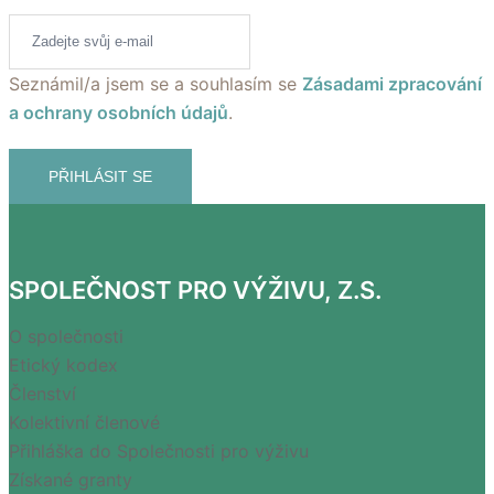
Seznámil/a jsem se a souhlasím se
Zásadami zpracování
a ochrany osobních údajů
.
PŘIHLÁSIT SE
SPOLEČNOST PRO VÝŽIVU, Z.S.
O společnosti
Etický kodex
Členství
Kolektivní členové
Přihláška do Společnosti pro výživu
Získané granty