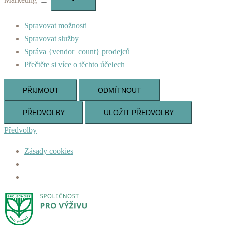
Spravovat možnosti
Spravovat služby
Správa {vendor_count} prodejců
Přečtěte si více o těchto účelech
PŘIJMOUT
ODMÍTNOUT
PŘEDVOLBY
ULOŽIT PŘEDVOLBY
Předvolby
Zásady cookies
Skip
to
content