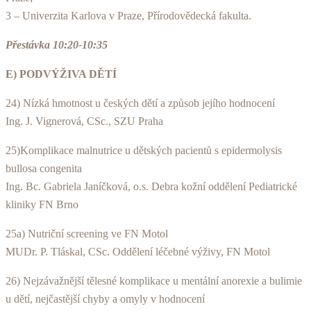
3 – Univerzita Karlova v Praze, Přírodovědecká fakulta.
Přestávka 10:20-10:35
E) PODVÝŽIVA DĚTÍ
24) Nízká hmotnost u českých dětí a způsob jejího hodnocení
Ing. J. Vignerová, CSc., SZU Praha
25)Komplikace malnutrice u dětských pacientů s epidermolysis
bullosa congenita
Ing. Bc. Gabriela Janíčková, o.s. Debra kožní oddělení Pediatrické
kliniky FN Brno
25a) Nutriční screening ve FN Motol
MUDr. P. Tláskal, CSc. Oddělení léčebné výživy, FN Motol
26) Nejzávažnější tělesné komplikace u mentální anorexie a bulimie
u dětí, nejčastější chyby a omyly v hodnocení