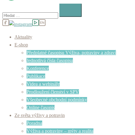
Vyhledávání
Aktuality
E-shop
Předplatné časopisu Výživa, potraviny a zdraví
Jednotlivá čísla časopisu
Konference
Publikace
Videa a webináře
Prodloužení členství v SPV
Všeobecné obchodní podmínky
Online časopis
Ze světa výživy a potravin
Poradna
Výživa a potraviny – mýty a realita