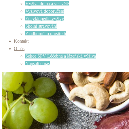
Výživa doma a ve světě
Vyživová doporučení
Encyklopedie výživy
Školní stravování
Z odborného prostředí
Kontakt
O nás
Sekce SPV Léčebná a lázeňská výživa
Napsali o nás