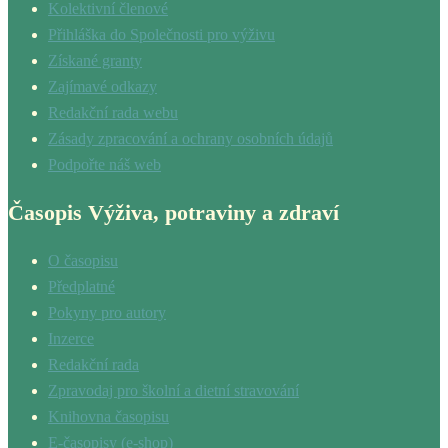
Kolektivní členové
Přihláška do Společnosti pro výživu
Získané granty
Zajímavé odkazy
Redakční rada webu
Zásady zpracování a ochrany osobních údajů
Podpořte náš web
Časopis Výživa, potraviny a zdraví
O časopisu
Předplatné
Pokyny pro autory
Inzerce
Redakční rada
Zpravodaj pro školní a dietní stravování
Knihovna časopisu
E-časopisy (e-shop)