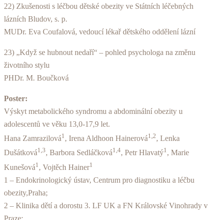
22) Zkušenosti s léčbou dětské obezity ve Státních léčebných
lázních Bludov, s. p.
MUDr. Eva Coufalová, vedoucí lékař dětského oddělení lázní
23) „Když se hubnout nedaří“ – pohled psychologa na změnu
životního stylu
PHDr. M. Boučková
Poster:
Výskyt metabolického syndromu a abdominální obezity u
adolescentů ve věku 13,0-17,9 let.
1
1,2
Hana Zamrazilová
, Irena Aldhoon Hainerová
, Lenka
1,3
1,4
1
Dušátková
, Barbora Sedláčková
, Petr Hlavatý
, Marie
1
1
Kunešová
, Vojtěch Hainer
1 – Endokrinologický ústav, Centrum pro diagnostiku a léčbu
obezity,Praha;
2 – Klinika dětí a dorostu 3. LF UK a FN Královské Vinohrady v
Praze;